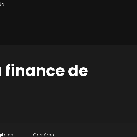
de…
a finance de
itales
Carrières