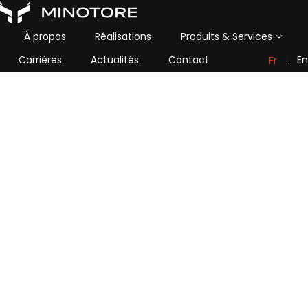
À propos
Réalisations
Produits & Services
Carrières
Actualités
Contact
En
Fr